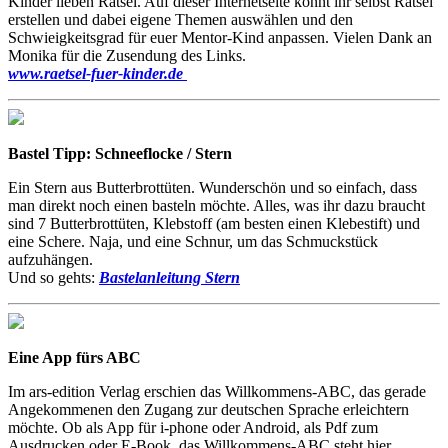
Kinder lieben Rätsel. Auf dieser Internetseite könnt ihr selbst Rätsel
erstellen und dabei eigene Themen auswählen und den
Schwieigkeitsgrad für euer Mentor-Kind anpassen. Vielen Dank an
Monika für die Zusendung des Links.
www.raetsel-fuer-kinder.de
Bastel Tipp: Schneeflocke / Stern
Ein Stern aus Butterbrottüten. Wunderschön und so einfach, dass
man direkt noch einen basteln möchte. Alles, was ihr dazu braucht
sind 7 Butterbrottüten, Klebstoff (am besten einen Klebestift) und
eine Schere. Naja, und eine Schnur, um das Schmuckstück
aufzuhängen.
Und so gehts:
Bastelanleitung Stern
Eine App fürs ABC
Im ars-edition Verlag erschien das Willkommens-ABC, das gerade
Angekommenen den Zugang zur deutschen Sprache erleichtern
möchte. Ob als App für i-phone oder Android, als Pdf zum
Ausdrucken oder E-Book, das Willkommens-ABC steht hier