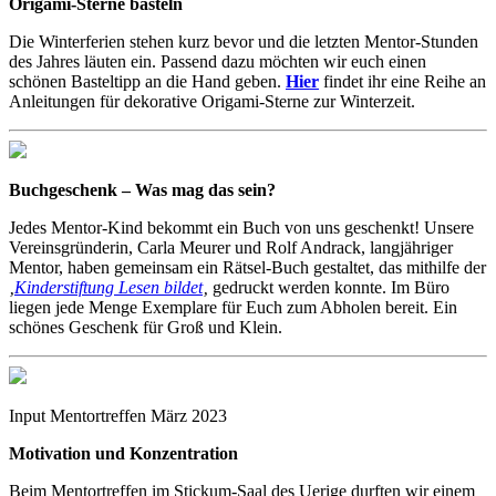
Origami-Sterne basteln
Die Winterferien stehen kurz bevor und die letzten Mentor-Stunden
des Jahres läuten ein. Passend dazu möchten wir euch einen
schönen Basteltipp an die Hand geben.
Hier
findet ihr eine Reihe an
Anleitungen für dekorative Origami-Sterne zur Winterzeit.
Buchgeschenk – Was mag das sein?
Jedes Mentor-Kind bekommt ein Buch von uns geschenkt! Unsere
Vereinsgründerin, Carla Meurer und Rolf Andrack, langjähriger
Mentor, haben gemeinsam ein Rätsel-Buch gestaltet, das mithilfe der
‚
Kinderstiftung Lesen bildet
‚
gedruckt werden konnte. Im Büro
liegen jede Menge Exemplare für Euch zum Abholen bereit. Ein
schönes Geschenk für Groß und Klein.
Input Mentortreffen März 2023
Motivation und Konzentration
Beim Mentortreffen im Stickum-Saal des Uerige durften wir einem