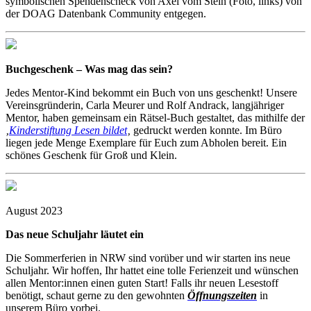
symbolischen Spendenscheck von Axel vom Stein (Foto, links) von
der DOAG Datenbank Community entgegen.
Buchgeschenk – Was mag das sein?
Jedes Mentor-Kind bekommt ein Buch von uns geschenkt! Unsere
Vereinsgründerin, Carla Meurer und Rolf Andrack, langjähriger
Mentor, haben gemeinsam ein Rätsel-Buch gestaltet, das mithilfe der
‚
Kinderstiftung Lesen bildet
‚
gedruckt werden konnte. Im Büro
liegen jede Menge Exemplare für Euch zum Abholen bereit. Ein
schönes Geschenk für Groß und Klein.
August 2023
Das neue Schuljahr läutet ein
Die Sommerferien in NRW sind vorüber und wir starten ins neue
Schuljahr. Wir hoffen, Ihr hattet eine tolle Ferienzeit und wünschen
allen Mentor:innen einen guten Start! Falls ihr neuen Lesestoff
benötigt, schaut gerne zu den gewohnten
Öffnungszeiten
in
unserem Büro vorbei.